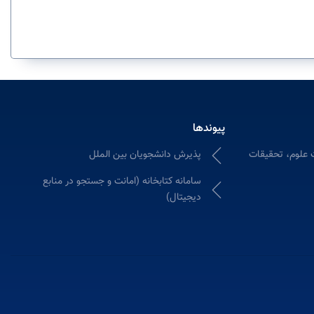
پیوندها
 علوم، تحقیقات
پذیرش دانشجویان بین الملل
سامانه كتابخانه (امانت و جستجو در منابع
دیجیتال)