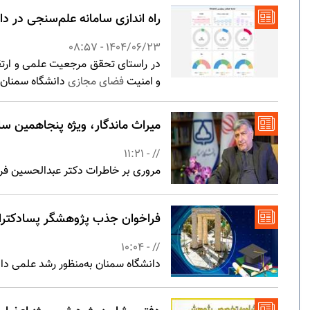
راه اندازی سامانه علم‌سنجی در د
1404/06/23 - 08:57
در راستای تحقق مرجعیت علمی و ارتق
و امنیت
فضای مجازی
دانشگاه سمنان ط
میراث ماندگار، ویژه پنجاهمین س
// - 11:21
مروری بر خاطرات دکتر عبدالحسین فر
فراخوان جذب پژوهشگر پسادکترا 
// - 10:04
دانشگاه سمنان به‌منظور رشد علمی د