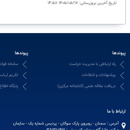
تاریخ آخرین بروزرسانی: 1405/05/17 14:58
پیوندها
پیوندها
راه ارتباطی با مدیریت حراست
سامانه فواد ۱۲۸؛ ثبت و پیگیری شکایات ادا
پیشنهادات و انتقادات
تکریم ارباب
دریافت مقاله علمی (کتابخانه مرکزی)
پایگاه اطلاع
ارتباط با ما
آدرس : سمنان - روبروی پارک سوکان - پردیس شماره یک - سازمان
مرکزی دانشگاه سمنان کد پستی : 19111-35131