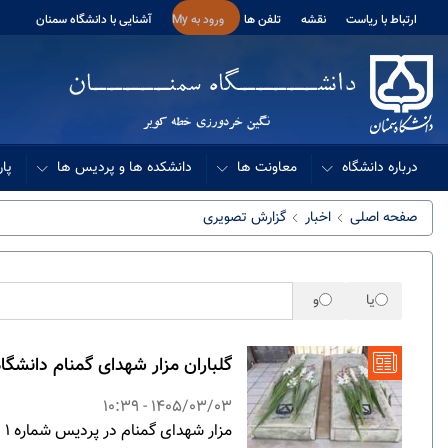
ارتباط با ریاست
نقشه
تلفن ها
ورود به My
آشنایی با دانشگاه سمنان
درباره دانشگاه
معاونت ها
دانشکده ها و پردیس ها
پار
صفحه اصلی
اخبار
گزارش تصویری
یا
و
گلباران مزار شهدای گمنام دانشگ
1405/03/03 - 10:39
مزار شهدای گمنام در پردیس شماره 1 دانشگاه و همچنین در دانشکده روانشناسی و علوم تربیتی به مناسبت سوم خرداد سالروز آزادسازی خرمشهر گلباران و عطرافشانی شد .