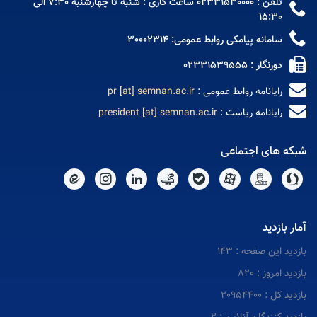
تلفن : 02331530000 ساعت کاری : شنبه تا چهارشنبه 7:30 الی
15:30
سامانه پیامکی روابط عمومی: 30002314
دورنگار : 02331539555
رایانامه روابط عمومی :
pr [at] semnan.ac.ir
رایانامه ریاست :
president [at] semnan.ac.ir
شبکه های اجتماعی
آمار بازدید
بازدید این صفحه : 143
بازدید امروز : 820
بازدید کل : 20954400